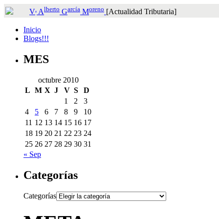
.
lberto
arcía
oreno
V
A
G
M
[Actualidad Tributaria]
Inicio
Blogs!!!
MES
octubre 2010
L
M
X
J
V
S
D
1
2
3
4
5
6
7
8
9
10
11
12
13
14
15
16
17
18
19
20
21
22
23
24
25
26
27
28
29
30
31
« Sep
Categorías
Categorías